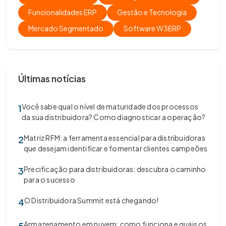
Funcionalidades ERP
Gestão e Tecnologia
Mercado Segmentado
Software W3ERP
Últimas notícias
Você sabe qual o nível de maturidade dos processos
1
da sua distribuidora? Como diagnosticar a operação?
Matriz RFM: a ferramenta essencial para distribuidoras
2
que desejam identificar e fomentar clientes campeões
Precificação para distribuidoras: descubra o caminho
3
para o sucesso
O Distribuidora Summit está chegando!
4
Armazenamento em nuvem: como funciona e quais os
5