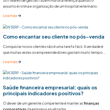
Softwares de gestão fazem muita diferença quando o
assunto é rotina e organização de um hospital veterinário.
Leia mais
Como encantar seu cliente no pós-venda
Conquistar novos clientes não é uma tarefa fácil. A verdade é
que muitas vezes os empreendedores gastam muito tempo e
recursos tentando encontrar novos clientes e perdem
Leia mais
grandes oportunidades de vendas com quem já comprou da
marca.
Saúde financeira empresarial: quais os
principais indicadores positivos?
O dever de um gerente competente é manter as
finanças
corporativas
da empresa atualizadas.