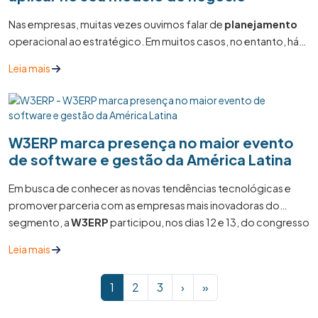
Nas empresas, muitas vezes ouvimos falar de
planejamento
operacional ao estratégico. Em muitos casos, no entanto, há
confusão quanto às diferenças que existem entre esses tipos
Leia mais
de pavimentos e entre as áreas comuns a eles.
W3ERP marca presença no maior evento
de software e gestão da América Latina
Em busca de conhecer as novas tendências tecnológicas e
promover parceria com as empresas mais inovadoras do
segmento, a
W3ERP
participou, nos dias 12 e 13, do congresso
ERP Summit 2022.
Leia mais
Page navigation
Current Page
Page
Page
1
2
3
›
»