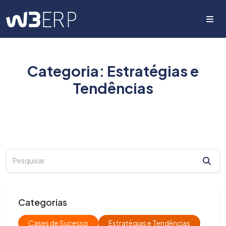
Me
Categoria:
Estratégias e
Tendências
Categorias
Cases de Sucesso
Estratégias e Tendências