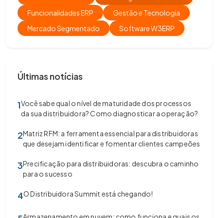
Funcionalidades ERP
Gestão e Tecnologia
Mercado Segmentado
Software W3ERP
Últimas notícias
Você sabe qual o nível de maturidade dos processos
1
da sua distribuidora? Como diagnosticar a operação?
Matriz RFM: a ferramenta essencial para distribuidoras
2
que desejam identificar e fomentar clientes campeões
Precificação para distribuidoras: descubra o caminho
3
para o sucesso
O Distribuidora Summit está chegando!
4
Armazenamento em nuvem: como funciona e quais os