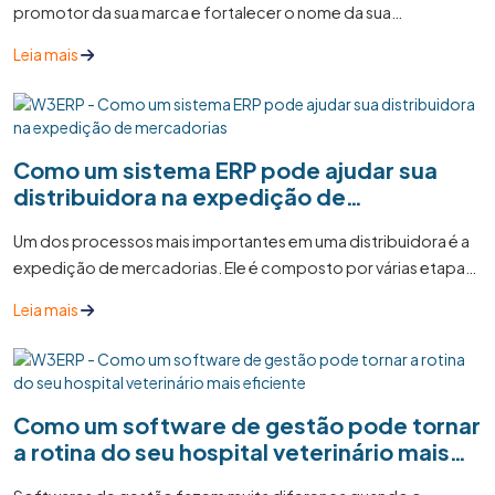
promotor da sua marca e fortalecer o nome da sua
distribuidora no mercado.
Leia mais
Como um sistema ERP pode ajudar sua
distribuidora na expedição de
mercadorias
Um dos processos mais importantes em uma distribuidora é a
expedição de mercadorias. Ele é composto por várias etapas
e consiste no envio aos clientes dos produtos que foram
Leia mais
solicitados, e que devem ser entregues em perfeito estado e
no prazo estipulado.
Como um software de gestão pode tornar
a rotina do seu hospital veterinário mais
eficiente