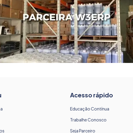
u
Acesso rápido
sa
Educação Contínua
Trabalhe Conosco
os
Seja Parceiro