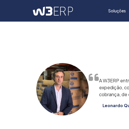
Soluções
A W3ERP entre
expedição, co
cobrança, de 
Leonardo Qui