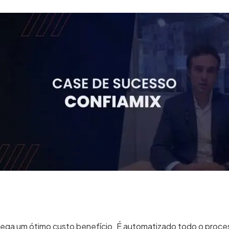
ga um ótimo custo benefício. É automatizado todo o proce