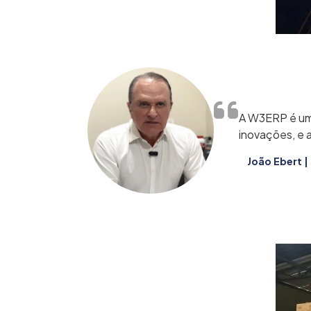
A W3ERP é um
inovações, e 
João Ebert |