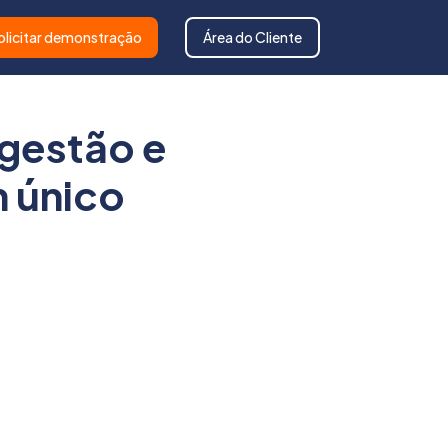
olicitar demonstração
Área do Cliente
 gestão e
 único