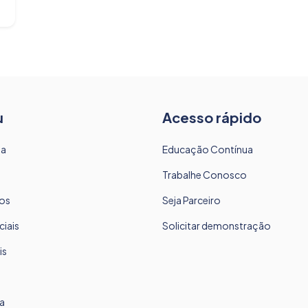
u
Acesso rápido
sa
Educação Contínua
Trabalhe Conosco
os
Seja Parceiro
ciais
Solicitar demonstração
is
a