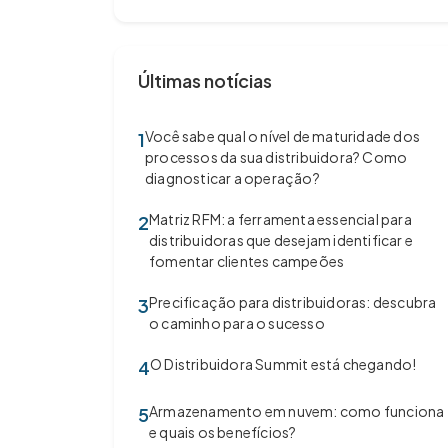
Últimas notícias
Você sabe qual o nível de maturidade dos
1
processos da sua distribuidora? Como
diagnosticar a operação?
Matriz RFM: a ferramenta essencial para
2
distribuidoras que desejam identificar e
fomentar clientes campeões
Precificação para distribuidoras: descubra
3
o caminho para o sucesso
O Distribuidora Summit está chegando!
4
Armazenamento em nuvem: como funciona
5
e quais os benefícios?