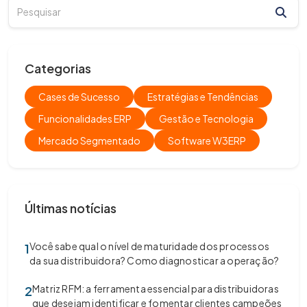
Categorias
Cases de Sucesso
Estratégias e Tendências
Funcionalidades ERP
Gestão e Tecnologia
Mercado Segmentado
Software W3ERP
Últimas notícias
Você sabe qual o nível de maturidade dos processos
1
da sua distribuidora? Como diagnosticar a operação?
Matriz RFM: a ferramenta essencial para distribuidoras
2
que desejam identificar e fomentar clientes campeões