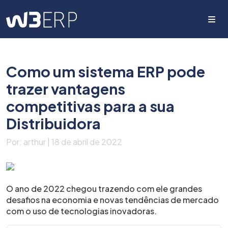
Me
Como um sistema ERP pode
trazer vantagens
competitivas para a sua
Distribuidora
Por: arthur | 18 de abril de 2022
O ano de 2022 chegou trazendo com ele grandes
desafios na economia e novas tendências de mercado
com o uso de tecnologias inovadoras.