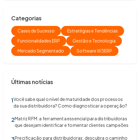
Categorias
Cases de Sucesso
Estratégias e Tendências
Funcionalidades ERP
Gestão e Tecnologia
Mercado Segmentado
Software W3ERP
Últimas notícias
Você sabe qual o nível de maturidade dos processos
1
da sua distribuidora? Como diagnosticar a operação?
Matriz RFM: a ferramenta essencial para distribuidoras
2
que desejam identificar e fomentar clientes campeões
Precificação para distribuidoras: descubra o caminho
3