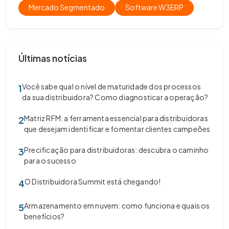
Mercado Segmentado
Software W3ERP
Últimas notícias
Você sabe qual o nível de maturidade dos processos
1
da sua distribuidora? Como diagnosticar a operação?
Matriz RFM: a ferramenta essencial para distribuidoras
2
que desejam identificar e fomentar clientes campeões
Precificação para distribuidoras: descubra o caminho
3
para o sucesso
O Distribuidora Summit está chegando!
4
Armazenamento em nuvem: como funciona e quais os
5
benefícios?