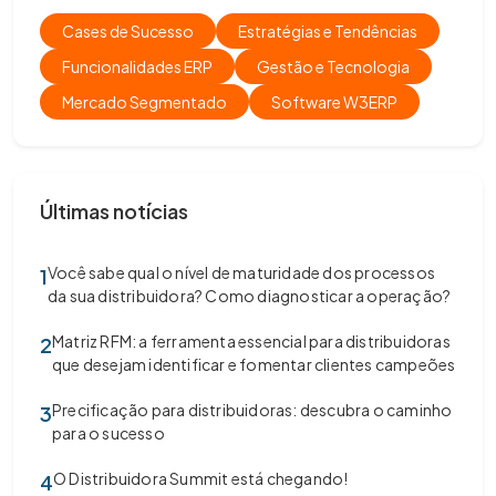
Cases de Sucesso
Estratégias e Tendências
Funcionalidades ERP
Gestão e Tecnologia
Mercado Segmentado
Software W3ERP
Últimas notícias
Você sabe qual o nível de maturidade dos processos
1
da sua distribuidora? Como diagnosticar a operação?
Matriz RFM: a ferramenta essencial para distribuidoras
2
que desejam identificar e fomentar clientes campeões
Precificação para distribuidoras: descubra o caminho
3
para o sucesso
O Distribuidora Summit está chegando!
4