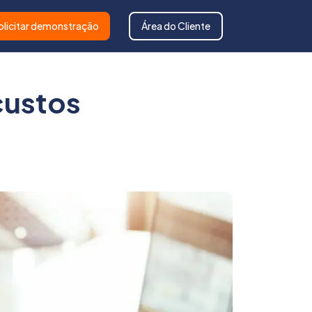
olicitar demonstração
Área do Cliente
custos