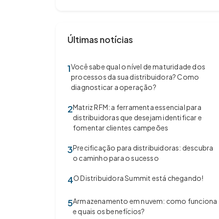
Últimas notícias
Você sabe qual o nível de maturidade dos
1
processos da sua distribuidora? Como
diagnosticar a operação?
Matriz RFM: a ferramenta essencial para
2
distribuidoras que desejam identificar e
fomentar clientes campeões
Precificação para distribuidoras: descubra
3
o caminho para o sucesso
O Distribuidora Summit está chegando!
4
Armazenamento em nuvem: como funciona
5
e quais os benefícios?