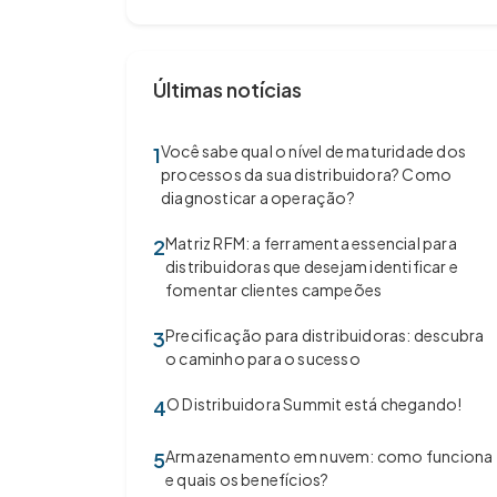
Últimas notícias
Você sabe qual o nível de maturidade dos
1
processos da sua distribuidora? Como
diagnosticar a operação?
Matriz RFM: a ferramenta essencial para
2
distribuidoras que desejam identificar e
fomentar clientes campeões
Precificação para distribuidoras: descubra
3
o caminho para o sucesso
O Distribuidora Summit está chegando!
4
Armazenamento em nuvem: como funciona
5
e quais os benefícios?