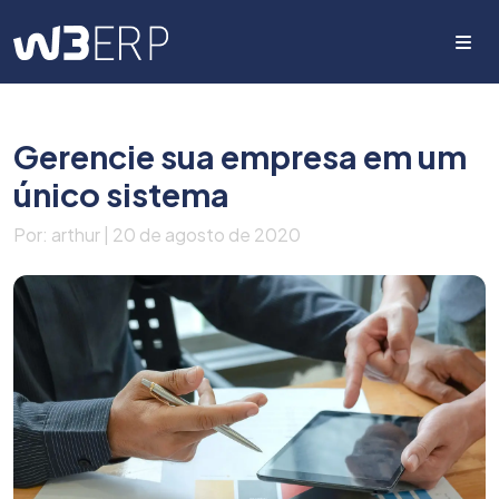
Me
Gerencie sua empresa em um
único sistema
Por: arthur | 20 de agosto de 2020