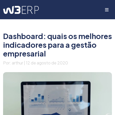
Me
Dashboard: quais os melhores
indicadores para a gestão
empresarial
Por: arthur | 12 de agosto de 2020