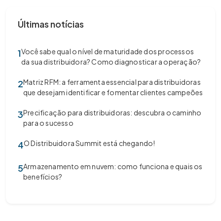
Últimas notícias
Você sabe qual o nível de maturidade dos processos
1
da sua distribuidora? Como diagnosticar a operação?
Matriz RFM: a ferramenta essencial para distribuidoras
2
que desejam identificar e fomentar clientes campeões
Precificação para distribuidoras: descubra o caminho
3
para o sucesso
O Distribuidora Summit está chegando!
4
Armazenamento em nuvem: como funciona e quais os
5
benefícios?