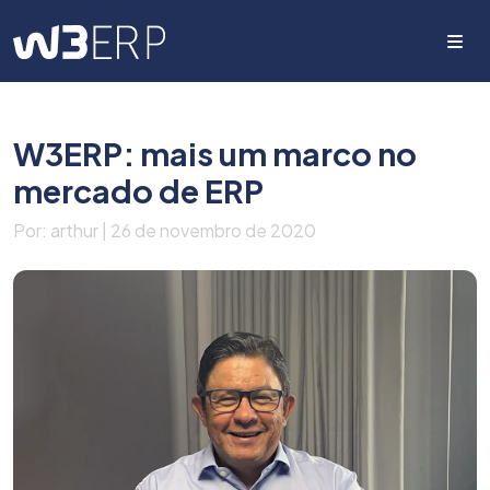
Me
W3ERP: mais um marco no
mercado de ERP
Por: arthur | 26 de novembro de 2020