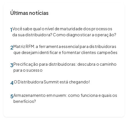
Últimas notícias
Você sabe qual o nível de maturidade dos processos
1
da sua distribuidora? Como diagnosticar a operação?
Matriz RFM: a ferramenta essencial para distribuidoras
2
que desejam identificar e fomentar clientes campeões
Precificação para distribuidoras: descubra o caminho
3
para o sucesso
O Distribuidora Summit está chegando!
4
Armazenamento em nuvem: como funciona e quais os
5
benefícios?