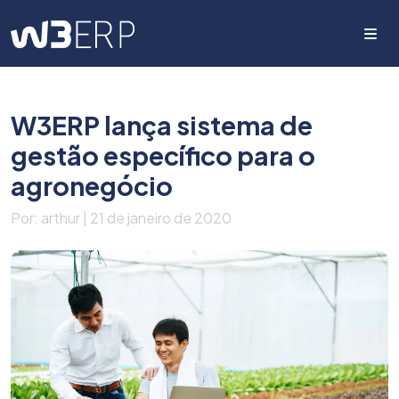
Me
W3ERP lança sistema de
gestão específico para o
agronegócio
Por: arthur | 21 de janeiro de 2020