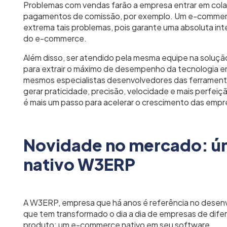
Problemas com vendas farão a empresa entrar em col
pagamentos de comissão, por exemplo. Um e-commerc
extrema tais problemas, pois garante uma absoluta in
do e-commerce.
Além disso, ser atendido pela mesma equipe na soluçã
para extrair o máximo de desempenho da tecnologia e
mesmos especialistas desenvolvedores das ferrament
gerar praticidade, precisão, velocidade e mais perfei
é mais um passo para acelerar o crescimento das empr
Novidade no mercado: ú
nativo W3ERP
A W3ERP, empresa que há anos é referência no desenv
que tem transformado o dia a dia de empresas de dife
produto: um e-commerce nativo em seu software.