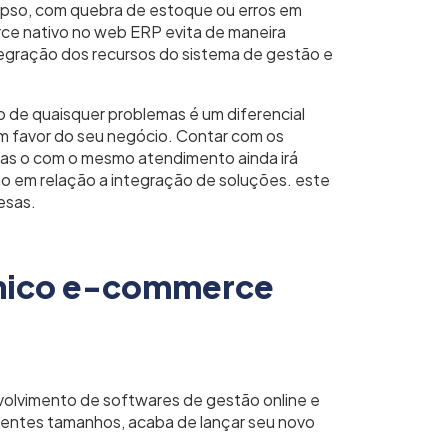
apso, com quebra de estoque ou erros em
e nativo no web ERP evita de maneira
tegração dos recursos do sistema de gestão e
o de quaisquer problemas é um diferencial
m favor do seu negócio. Contar com os
as o com o mesmo atendimento ainda irá
ção em relação a integração de soluções. este
esas.
nico e-commerce
olvimento de softwares de gestão online e
rentes tamanhos, acaba de lançar seu novo