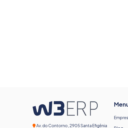
Men
Empre
Av. do Contorno, 2905 Santa Efigênia
Blog