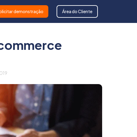
olicitar demonstração
Área do Cliente
-commerce
2019