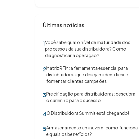
Últimas notícias
Você sabe qual o nível de maturidade dos
1
processos da sua distribuidora? Como
diagnosticar a operação?
Matriz RFM: a ferramenta essencial para
2
distribuidoras que desejam identificar e
fomentar clientes campeões
Precificação para distribuidoras: descubra
3
o caminho para o sucesso
O Distribuidora Summit está chegando!
4
Armazenamento em nuvem: como funciona
5
e quais os benefícios?