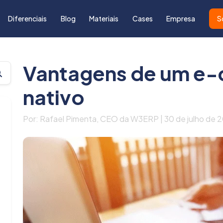
Diferenciais
Blog
Materiais
Cases
Empresa
S
Vantagens de um e
nativo
Por: Rafael Pimenta, CEO da W3ERP | 30 de julho de 