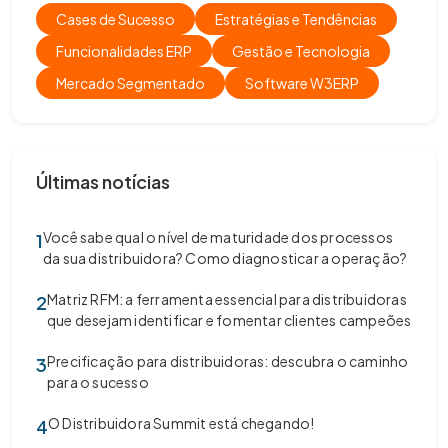
Cases de Sucesso
Estratégias e Tendências
Funcionalidades ERP
Gestão e Tecnologia
Mercado Segmentado
Software W3ERP
Últimas notícias
Você sabe qual o nível de maturidade dos processos
1
da sua distribuidora? Como diagnosticar a operação?
Matriz RFM: a ferramenta essencial para distribuidoras
2
que desejam identificar e fomentar clientes campeões
Precificação para distribuidoras: descubra o caminho
3
para o sucesso
O Distribuidora Summit está chegando!
4