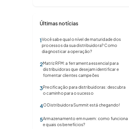
Últimas notícias
Você sabe qual o nível de maturidade dos
1
processos da sua distribuidora? Como
diagnosticar a operação?
Matriz RFM: a ferramenta essencial para
2
distribuidoras que desejam identificar e
fomentar clientes campeões
Precificação para distribuidoras: descubra
3
o caminho para o sucesso
O Distribuidora Summit está chegando!
4
Armazenamento em nuvem: como funciona
5
e quais os benefícios?