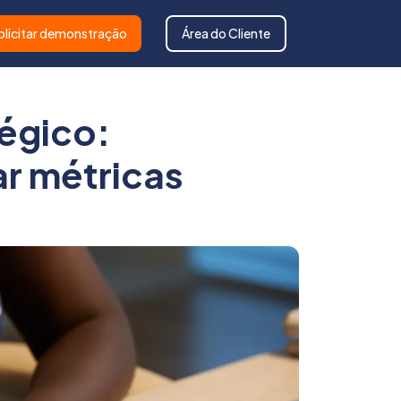
olicitar demonstração
Área do Cliente
égico:
ar métricas