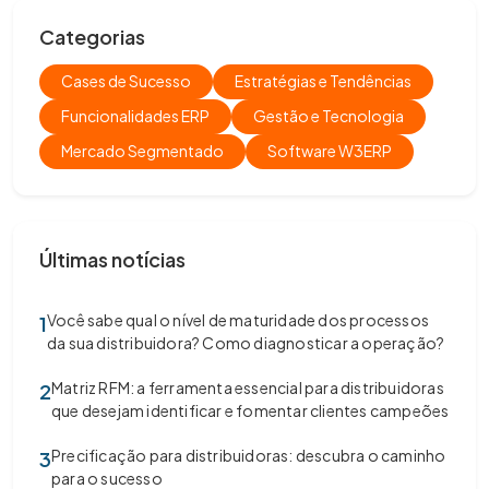
Categorias
Cases de Sucesso
Estratégias e Tendências
Funcionalidades ERP
Gestão e Tecnologia
Mercado Segmentado
Software W3ERP
Últimas notícias
Você sabe qual o nível de maturidade dos processos
1
da sua distribuidora? Como diagnosticar a operação?
Matriz RFM: a ferramenta essencial para distribuidoras
2
que desejam identificar e fomentar clientes campeões
Precificação para distribuidoras: descubra o caminho
3
para o sucesso