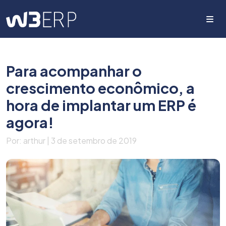
Me
Para acompanhar o
crescimento econômico, a
hora de implantar um ERP é
agora!
Por: arthur | 3 de setembro de 2019