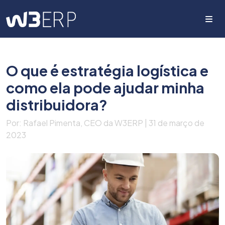
Me
O que é estratégia logística e
como ela pode ajudar minha
distribuidora?
Por: Rafael Pimenta, CEO da W3ERP | 31 de março de
2023