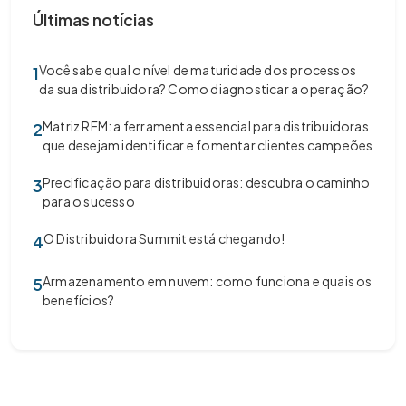
Últimas notícias
Você sabe qual o nível de maturidade dos processos
1
da sua distribuidora? Como diagnosticar a operação?
Matriz RFM: a ferramenta essencial para distribuidoras
2
que desejam identificar e fomentar clientes campeões
Precificação para distribuidoras: descubra o caminho
3
para o sucesso
O Distribuidora Summit está chegando!
4
Armazenamento em nuvem: como funciona e quais os
5
benefícios?