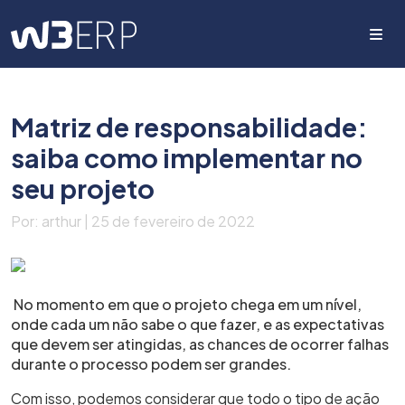
Me
Matriz de responsabilidade:
saiba como implementar no
seu projeto
Por: arthur | 25 de fevereiro de 2022
No momento em que o projeto chega em um nível,
onde cada um não sabe o que fazer, e as expectativas
que devem ser atingidas, as chances de ocorrer falhas
durante o processo podem ser grandes.
Com isso, podemos considerar que todo o tipo de ação