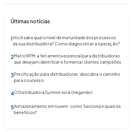
Últimas notícias
Você sabe qual o nível de maturidade dos processos
1
da sua distribuidora? Como diagnosticar a operação?
Matriz RFM: a ferramenta essencial para distribuidoras
2
que desejam identificar e fomentar clientes campeões
Precificação para distribuidoras: descubra o caminho
3
para o sucesso
O Distribuidora Summit está chegando!
4
Armazenamento em nuvem: como funciona e quais os
5
benefícios?