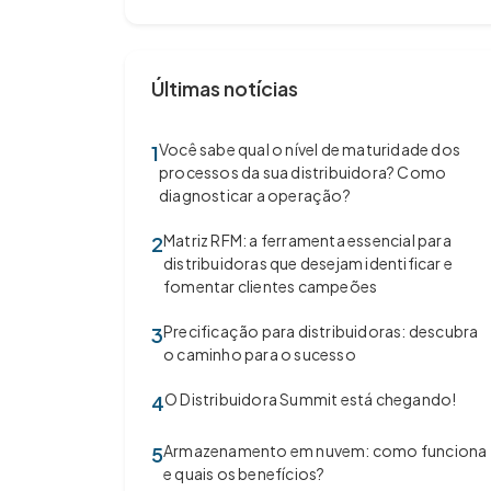
Últimas notícias
Você sabe qual o nível de maturidade dos
1
processos da sua distribuidora? Como
diagnosticar a operação?
Matriz RFM: a ferramenta essencial para
2
distribuidoras que desejam identificar e
fomentar clientes campeões
Precificação para distribuidoras: descubra
3
o caminho para o sucesso
O Distribuidora Summit está chegando!
4
Armazenamento em nuvem: como funciona
5
e quais os benefícios?