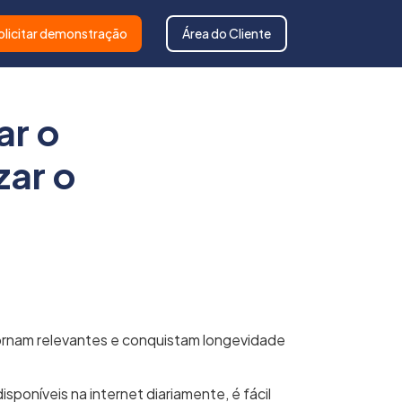
olicitar demonstração
Área do Cliente
ar o
zar o
tornam relevantes e conquistam longevidade
oníveis na internet diariamente, é fácil