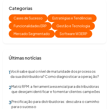
Categorias
Cases de Sucesso
Estratégias e Tendências
Funcionalidades ERP
Gestão e Tecnologia
Mercado Segmentado
Software W3ERP
Últimas notícias
Você sabe qual o nível de maturidade dos processos
1
da sua distribuidora? Como diagnosticar a operação?
Matriz RFM: a ferramenta essencial para distribuidoras
2
que desejam identificar e fomentar clientes campeões
Precificação para distribuidoras: descubra o caminho
3
para o sucesso