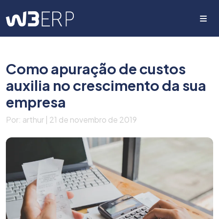
Me
Como apuração de custos
auxilia no crescimento da sua
empresa
Por: arthur | 21 de novembro de 2019