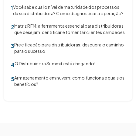
Você sabe qual o nível de maturidade dos processos
1
da sua distribuidora? Como diagnosticar a operação?
Matriz RFM: a ferramenta essencial para distribuidoras
2
que desejam identificar e fomentar clientes campeões
Precificação para distribuidoras: descubra o caminho
3
para o sucesso
O Distribuidora Summit está chegando!
4
Armazenamento em nuvem: como funciona e quais os
5
benefícios?