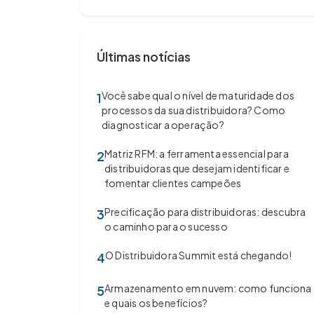
Últimas notícias
Você sabe qual o nível de maturidade dos
1
processos da sua distribuidora? Como
diagnosticar a operação?
Matriz RFM: a ferramenta essencial para
2
distribuidoras que desejam identificar e
fomentar clientes campeões
Precificação para distribuidoras: descubra
3
o caminho para o sucesso
O Distribuidora Summit está chegando!
4
Armazenamento em nuvem: como funciona
5
e quais os benefícios?