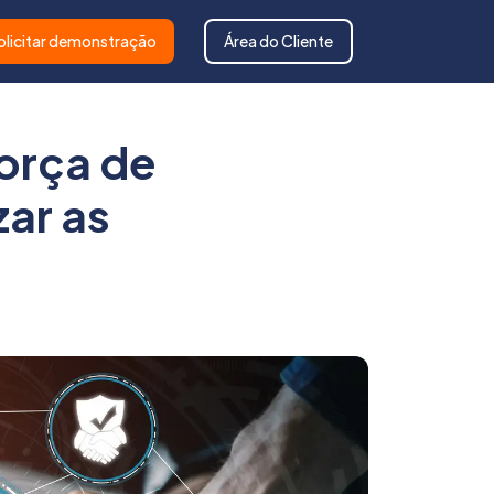
olicitar demonstração
Área do Cliente
orça de
ar as