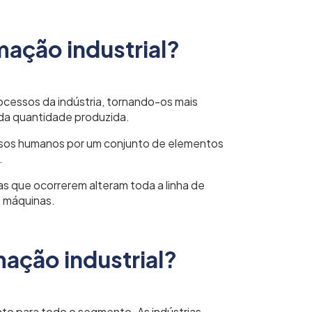
mação industrial?
ocessos da indústria, tornando-os mais
 da quantidade produzida.
essos humanos por um conjunto de elementos
.
as que ocorrerem alteram toda a linha de
s máquinas.
ação industrial?
nto para todo o segmento. As indústrias