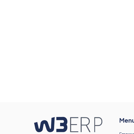
Men
Empre