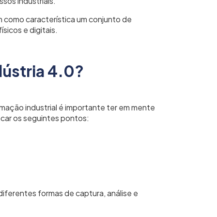
sos industriais.
m como característica um conjunto de
sicos e digitais.
dústria 4.0?
omação industrial é importante ter em mente
car os seguintes pontos:
 diferentes formas de captura, análise e