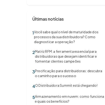
Últimas notícias
Você sabe qual o nível de maturidade dos
1
processos da sua distribuidora? Como
diagnosticar a operação?
Matriz RFM: a ferramenta essencial para
2
distribuidoras que desejam identificar e
fomentar clientes campeões
Precificação para distribuidoras: descubra
3
o caminho para o sucesso
O Distribuidora Summit está chegando!
4
Armazenamento em nuvem: como funciona
5
e quais os benefícios?