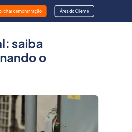
olicitar demonstração
Área do Cliente
l: saiba
onando o