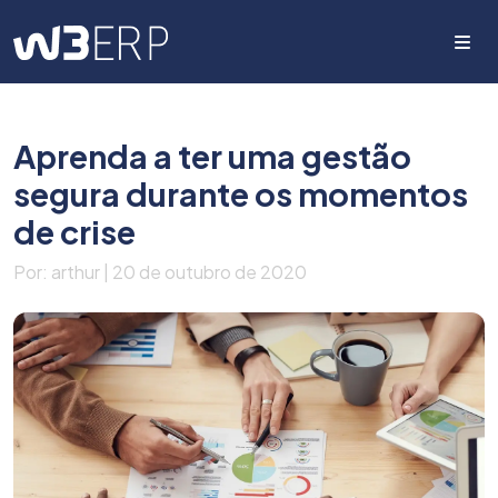
Me
Aprenda a ter uma gestão
segura durante os momentos
de crise
Por: arthur | 20 de outubro de 2020