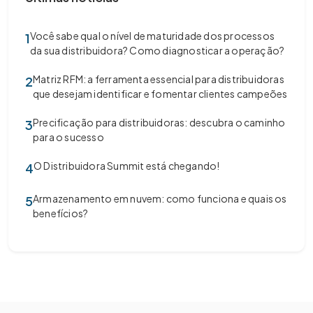
Você sabe qual o nível de maturidade dos processos
1
da sua distribuidora? Como diagnosticar a operação?
Matriz RFM: a ferramenta essencial para distribuidoras
2
que desejam identificar e fomentar clientes campeões
Precificação para distribuidoras: descubra o caminho
3
para o sucesso
O Distribuidora Summit está chegando!
4
Armazenamento em nuvem: como funciona e quais os
5
benefícios?