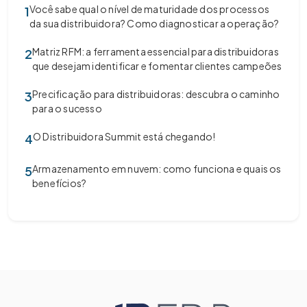
Você sabe qual o nível de maturidade dos processos
1
da sua distribuidora? Como diagnosticar a operação?
Matriz RFM: a ferramenta essencial para distribuidoras
2
que desejam identificar e fomentar clientes campeões
Precificação para distribuidoras: descubra o caminho
3
para o sucesso
O Distribuidora Summit está chegando!
4
Armazenamento em nuvem: como funciona e quais os
5
benefícios?